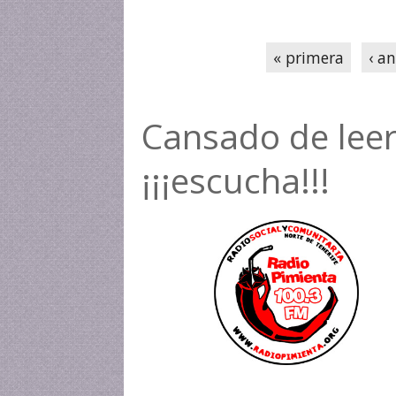
Páginas
« primera
‹ an
Cansado de leer
¡¡¡escucha!!!