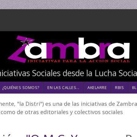
niciativas Sociales desde la Lucha Soci
¿QUIÉNES SOMOS?
EN LAS CALLES...
AKELARRE
RBIS
BL
ente, "la Distri") es una de las iniciativas de Zambr
como de otras editoriales y colectivos sociales