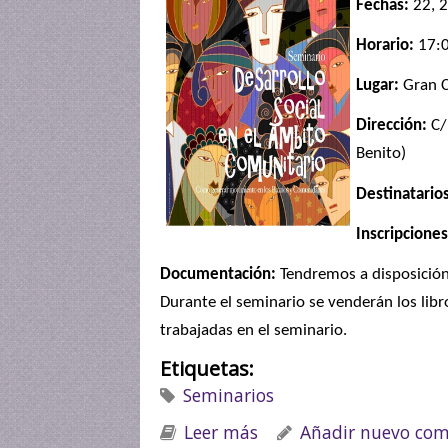
Fechas:
22, 2
Horario:
17:0
Lugar:
Gran C
Dirección:
C/
Benito)
Destinatario
Inscripciones
Documentación:
Tendremos a disposición 
Durante el seminario se venderán los lib
trabajadas en el seminario.
Etiquetas:
Seminarios
Leer más
sobre Seminario: Desar
Añadir nuevo com