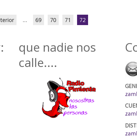
terior
…
69
70
71
72
:
que nadie nos
C
calle....
GEN
zamb
CUE
zam
DIST
zamb