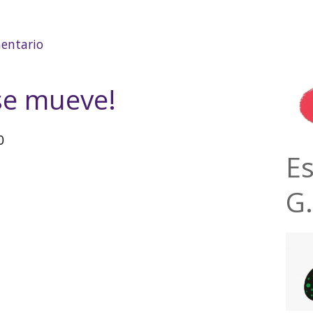
ión: "O.M.C. Y Multinacionales"
entario
se mueve!
0
E
G.