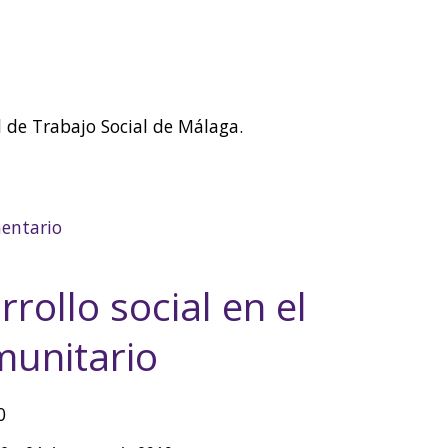
d de Trabajo Social de Málaga.
se mueve!
entario
rollo social en el
munitario
0