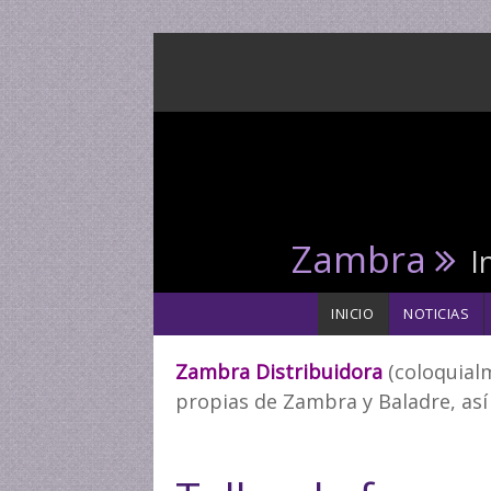
Pasar al contenido principal
Zambra
I
INICIO
NOTICIAS
Zambra Distribuidora
(coloquialm
propias de Zambra y Baladre, así 