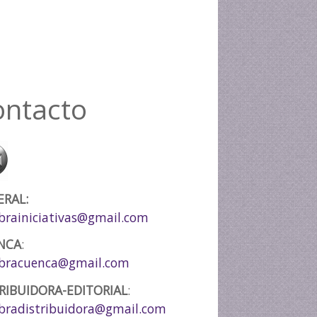
ontacto
ERAL:
rainiciativas@gmail.com
NCA
:
bracuenca@gmail.com
RIBUIDORA-EDITORIAL
:
radistribuidora@gmail.com