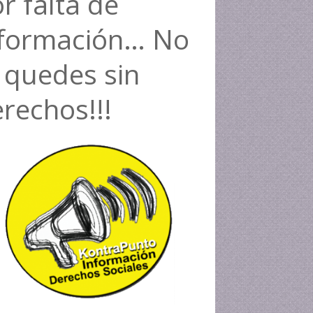
r falta de
nformación… No
 quedes sin
rechos!!!