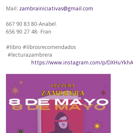
Mail:
zambrainiciativas@gmail.com
667 90 83 80-Anabel.
656 90 27 48- Fran
#libro #librosrecomendados
#lecturazambrera
https://www.instagram.com/p/
DXHuYkhA